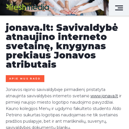
jonava.lt: Savivaldybė
atnaujino interneto
svetainę, knygynas
prekiaus Jonavos
atributais
APIE MUS RAŠO
Jonavos rajono savivaldybėje pirmadienį pristatyta
atnaujinta savivaldybės interneto svetainė
www.jonava.lt
ir
pirmieji naujojo miesto logotipo naudojimo pavyzdžiai.
Kauno kolegijos Menų ir ugdymo fakulteto studento Aldo
Petrėno sukurtas logotipas naudojamas ne tik svetainės
pradžios puslapyje, bet ir ant marškinėlių, suvenyrų,
savivaldybės dokumentų blankų.