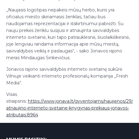
„Naujasis logotipas nepakeis mūsų herbo, kuris yra
oficialus miesto skiriamasis ženklas, tačiau bus
naudojamas reprezentacijai ir išskirtinumui pabrėžti. Su
nauju prekės ženklu susijusi ir atnaujinta savivaldybės
interneto svetainė, kuri tapo patrauklesnė, šiuolaikiškesnė,
joje lengviau randama informacija apie mūsų miestą,
savivaldybės veiklą ir paslaugas“, - sako Jonavos rajono
meras Mindaugas Sinkevičius.
Jonavos rajono savivaldybės interneto svetainę sukūrė
Vilniuje veikianti interneto profesionalų kompanija „Fresh
Media“.
Visas
straipsnis:
https://www.jonava.lt/gyventojams/naujienos/29/sa
atnaujino-interneto-svetaine-knygynas-prekiaus-jonavos-
atributais:8964