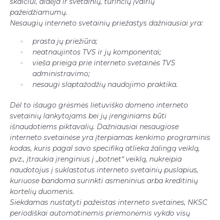
skaičiui, didėja ir svetainių, turinčių įvairių
pažeidžiamumų.
Nesaugių interneto svetainių priežastys dažniausiai yra:
prasta jų priežiūra;
neatnaujintos TVS ir jų komponentai;
vieša prieiga prie interneto svetainės TVS
administravimo;
nesaugi slaptažodžių naudojimo praktika.
Dėl to išaugo grėsmės lietuviško domeno interneto
svetainių lankytojams bei jų įrenginiams būti
išnaudotiems piktavalių. Dažniausiai nesaugiose
interneto svetainėse yra įterpiamas kenkimo programinis
kodas, kuris pagal savo specifiką atlieka žalingą veiklą,
pvz., įtraukia įrenginius į „botnet“ veiklą, nukreipia
naudotojus į suklastotus interneto svetainių puslapius,
kuriuose bandoma surinkti asmeninius arba kreditinių
kortelių duomenis.
Siekdamas nustatyti pažeistas interneto svetaines, NKSC
periodiškai automatinėmis priemonėmis vykdo visų