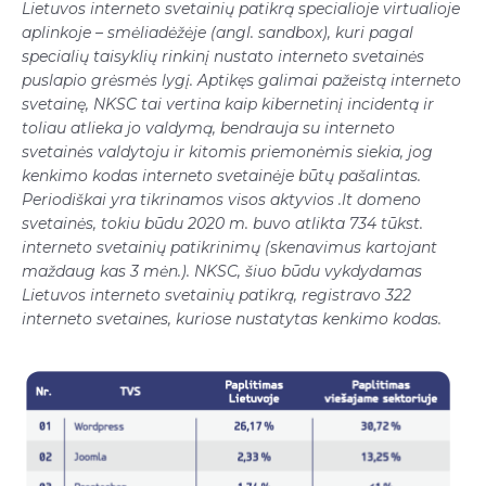
Lietuvos interneto svetainių patikrą specialioje virtualioje
aplinkoje – smėliadėžėje (angl. sandbox), kuri pagal
specialių taisyklių rinkinį nustato interneto svetainės
puslapio grėsmės lygį. Aptikęs galimai pažeistą interneto
svetainę, NKSC tai vertina kaip kibernetinį incidentą ir
toliau atlieka jo valdymą, bendrauja su interneto
svetainės valdytoju ir kitomis priemonėmis siekia, jog
kenkimo kodas interneto svetainėje būtų pašalintas.
Periodiškai yra tikrinamos visos aktyvios .lt domeno
svetainės, tokiu būdu 2020 m. buvo atlikta 734 tūkst.
interneto svetainių patikrinimų (skenavimus kartojant
maždaug kas 3 mėn.). NKSC, šiuo būdu vykdydamas
Lietuvos interneto svetainių patikrą, registravo 322
interneto svetaines, kuriose nustatytas kenkimo kodas.