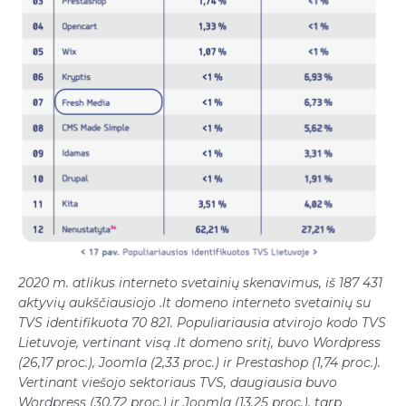
2020 m. atlikus interneto svetainių skenavimus, iš 187 431
aktyvių aukščiausiojo .lt domeno interneto svetainių su
TVS identifikuota 70 821. Populiariausia atvirojo kodo TVS
Lietuvoje, vertinant visą .lt domeno sritį, buvo Wordpress
(26,17 proc.), Joomla (2,33 proc.) ir Prestashop (1,74 proc.).
Vertinant viešojo sektoriaus TVS, daugiausia buvo
Wordpress (30,72 proc.) ir Joomla (13,25 proc.), tarp