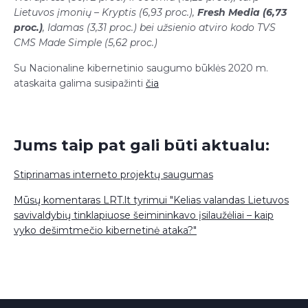
Lietuvos įmonių – Kryptis (6,93 proc.),
Fresh Media (6,73
proc.)
, Idamas (3,31 proc.) bei užsienio atviro kodo TVS
CMS Made Simple (5,62 proc.)
Su Nacionaline kibernetinio saugumo būklės 2020 m.
ataskaita galima susipažinti
čia
Jums taip pat gali būti aktualu:
Stiprinamas interneto projektų saugumas
Mūsų komentaras LRT.lt tyrimui "Kelias valandas Lietuvos
savivaldybių tinklapiuose šeimininkavo įsilaužėliai – kaip
vyko dešimtmečio kibernetinė ataka?"